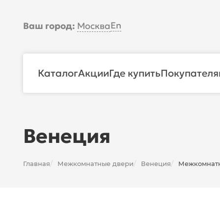
En
Ваш город:
Москва
Каталог
Акции
Где купить
Покупателя
Венеция
Главная
Межкомнатные двери
Венеция
Межкомнатна
/
/
/