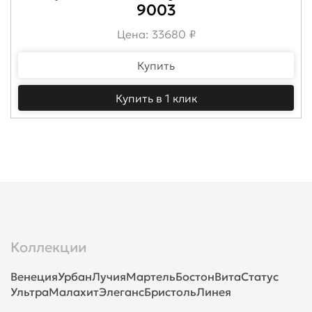
9003
Цена: 33680 ₽
Купить
Купить в 1 клик
Коллекции
Венеция
Урбан
Лучия
Мартель
Бостон
Вита
Статус
Ультра
Малахит
Элеганс
Бристоль
Линея