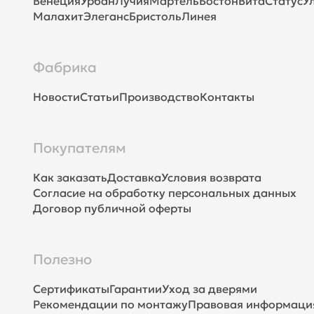
Венеция
Урбан
Лучия
Мартель
Бостон
Вита
Статус
У
Малахит
Элеганс
Бристоль
Линея
Фабрика
Новости
Статьи
Производство
Контакты
Покупателям
Как заказать
Доставка
Условия возврата
Согласие на обработку персональных данных
Договор публичной оферты
Полезно
Сертификаты
Гарантии
Уход за дверями
Рекомендации по монтажу
Правовая информаци