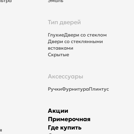
льтра
Эмаль
Тип дверей
Глухие
Двери со стеклом
Двери со стеклянными
вставками
Скрытые
Аксессуары
Ручки
Фурнитура
Плинтус
Акции
Примерочная
Где купить
я