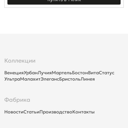
Коллекции
Венеция
Урбан
Лучия
Мартель
Бостон
Вита
Статус
Ультра
Малахит
Элеганс
Бристоль
Линея
Фабрика
Новости
Статьи
Производство
Контакты