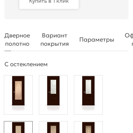
Купить в 1 клик
Дверное
Вариант
Оф
Параметры
полотно
покрытия
С остеклением