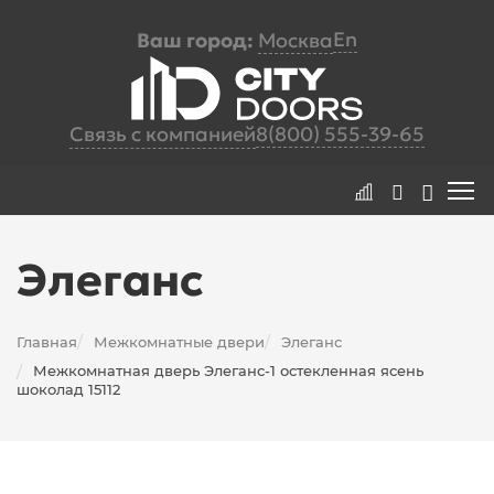
En
Ваш город:
Москва
Связь с компанией
8(800) 555-39-65
Элеганс
Главная
Межкомнатные двери
Элеганс
/
/
Межкомнатная дверь Элеганс-1 остекленная ясень
/
шоколад 15112