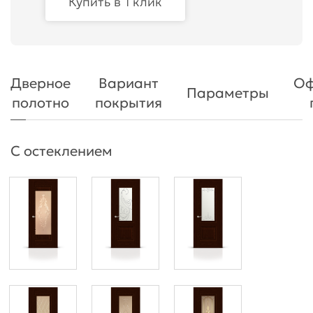
Купить в 1 клик
Дверное
Вариант
Оф
Параметры
полотно
покрытия
С остеклением