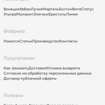
Венеция
Урбан
Лучия
Мартель
Бостон
Вита
Статус
Ультра
Малахит
Элеганс
Бристоль
Линея
Фабрика
Новости
Статьи
Производство
Контакты
Покупателям
Как заказать
Доставка
Условия возврата
Согласие на обработку персональных данных
Договор публичной оферты
Полезно