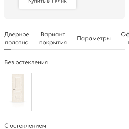
Купить в 1 клик
Дверное
Вариант
Оф
Параметры
полотно
покрытия
Без остекления
С остеклением