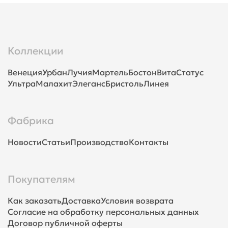
Коллекции
Венеция
Урбан
Лучия
Мартель
Бостон
Вита
Статус
Ультра
Малахит
Элеганс
Бристоль
Линея
Фабрика
Новости
Статьи
Производство
Контакты
Покупателям
Как заказать
Доставка
Условия возврата
Согласие на обработку персональных данных
Договор публичной оферты