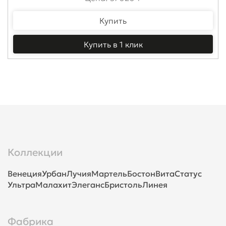
Купить
Купить в 1 клик
Коллекции
Венеция
Урбан
Лучия
Мартель
Бостон
Вита
Статус
Ультра
Малахит
Элеганс
Бристоль
Линея
Фабрика