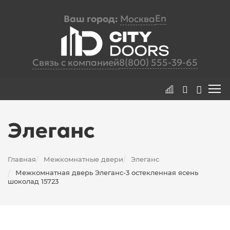
En
Ваш город:
Москва
Связь с компанией
8(800) 555-39-65
Элеганс
Главная
Межкомнатные двери
Элеганс
/
/
Межкомнатная дверь Элеганс-3 остекленная ясень
/
шоколад 15723