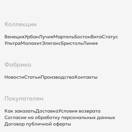
Коллекции
Венеция
Урбан
Лучия
Мартель
Бостон
Вита
Статус
Ультра
Малахит
Элеганс
Бристоль
Линея
Фабрика
Новости
Статьи
Производство
Контакты
Покупателям
Как заказать
Доставка
Условия возврата
Согласие на обработку персональных данных
Договор публичной оферты