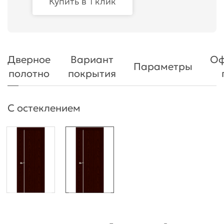
Купить в 1 клик
Дверное
Вариант
Оф
Параметры
полотно
покрытия
С остеклением