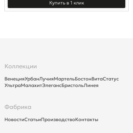
Купить в 1 клик
Коллекции
Венеция
Урбан
Лучия
Мартель
Бостон
Вита
Статус
Ультра
Малахит
Элеганс
Бристоль
Линея
Фабрика
Новости
Статьи
Производство
Контакты