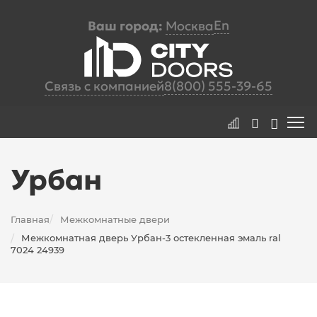
En
Ваш город:
Москва
Связь с компанией
8(800) 555-39-65
Урбан
Главная
Межкомнатные двери
/
Межкомнатная дверь Урбан-3 остекленная эмаль ral
/
7024 24939