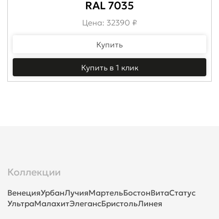
RAL 7035
Цена: 32390 ₽
Купить
Купить в 1 клик
Коллекции
Венеция
Урбан
Лучия
Мартель
Бостон
Вита
Статус
Ультра
Малахит
Элеганс
Бристоль
Линея