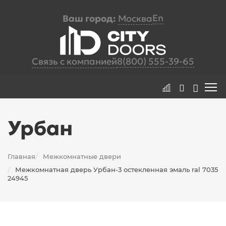
En
Ваш город:
Москва
Связь с компанией
8(800) 555-39-65
Урбан
Главная
Межкомнатные двери
/
Межкомнатная дверь Урбан-3 остекленная эмаль ral 7035
/
24945