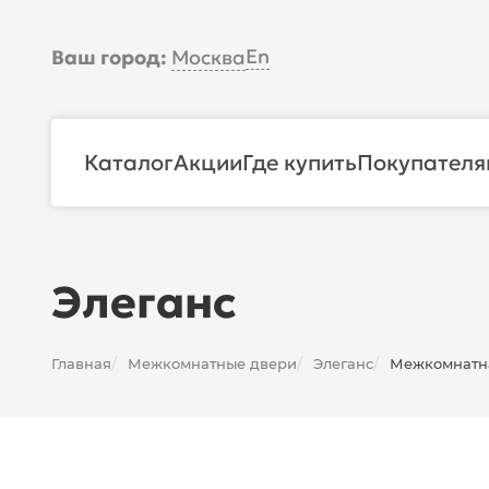
En
Ваш город:
Москва
Каталог
Акции
Где купить
Покупателя
Элеганс
Главная
Межкомнатные двери
Элеганс
Межкомнатна
/
/
/