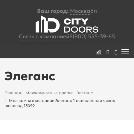
En
Ваш город:
Москва
Связь с компанией
8(800) 555-39-65
Элеганс
Главная
Межкомнатные двери
Элеганс
/
/
Межкомнатная дверь Элеганс-1 остекленная ясень
/
шоколад 15092