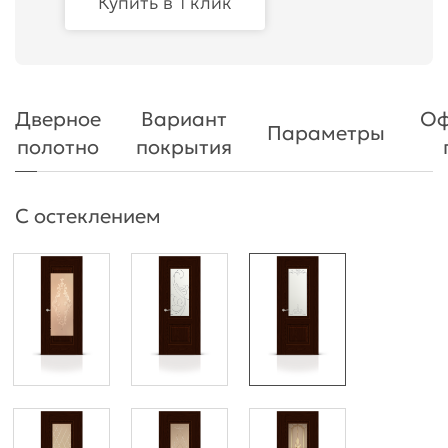
Купить в 1 клик
Дверное
Вариант
Оф
Параметры
полотно
покрытия
С остеклением