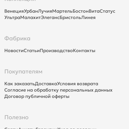
Венеция
Урбан
Лучия
Мартель
Бостон
Вита
Статус
Ультра
Малахит
Элеганс
Бристоль
Линея
Фабрика
Новости
Статьи
Производство
Контакты
Покупателям
Как заказать
Доставка
Условия возврата
Согласие на обработку персональных данных
Договор публичной оферты
Полезно