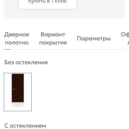
Купить в 1 клик
Дверное
Вариант
Оф
Параметры
полотно
покрытия
Без остекления
С остеклением