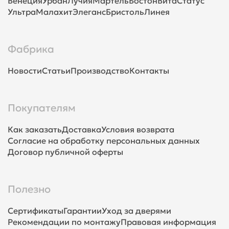
Венеция
Урбан
Лучия
Мартель
Бостон
Вита
Статус
Ультра
Малахит
Элеганс
Бристоль
Линея
Фабрика
Новости
Статьи
Производство
Контакты
Покупателям
Как заказать
Доставка
Условия возврата
Согласие на обработку персональных данных
Договор публичной оферты
Полезно
Сертификаты
Гарантии
Уход за дверями
Рекомендации по монтажу
Правовая информация