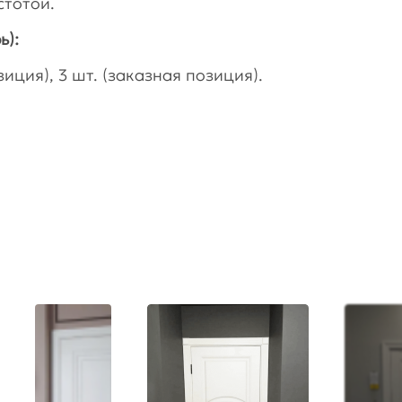
стотой.
ь):
иция), 3 шт. (заказная позиция).