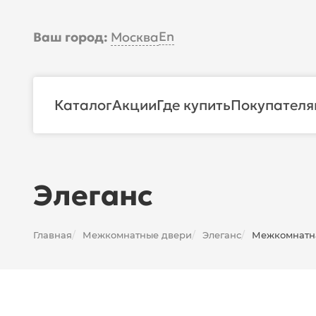
En
Ваш город:
Москва
Каталог
Акции
Где купить
Покупателя
Элеганс
Главная
Межкомнатные двери
Элеганс
Межкомнатная
/
/
/