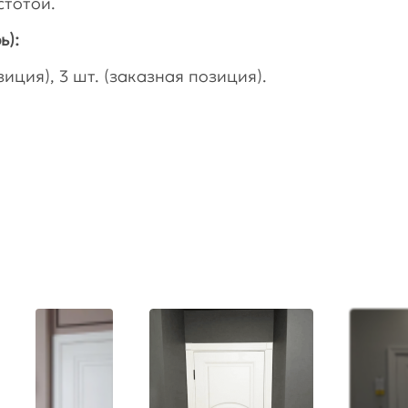
стотой.
ь):
иция), 3 шт. (заказная позиция).