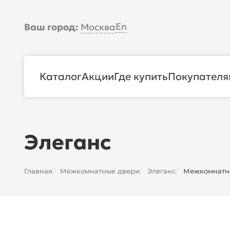
En
Ваш город:
Москва
Каталог
Акции
Где купить
Покупателя
Элеганс
Главная
Межкомнатные двери
Элеганс
Межкомнатная
/
/
/