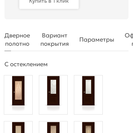
Купить в 1 клик
Дверное
Вариант
Оф
Параметры
полотно
покрытия
С остеклением