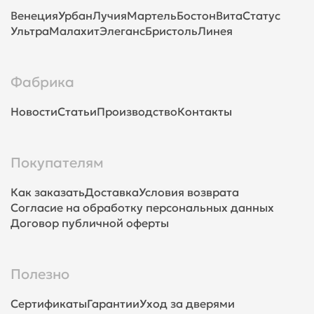
Венеция
Урбан
Лучия
Мартель
Бостон
Вита
Статус
Ультра
Малахит
Элеганс
Бристоль
Линея
Фабрика
Новости
Статьи
Производство
Контакты
Покупателям
Как заказать
Доставка
Условия возврата
Согласие на обработку персональных данных
Договор публичной оферты
Полезно
Сертификаты
Гарантии
Уход за дверями