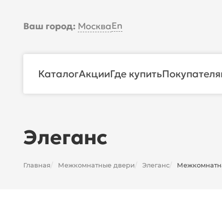
En
Ваш город:
Москва
Каталог
Акции
Где купить
Покупателя
Элеганс
Главная
Межкомнатные двери
Элеганс
Межкомнатна
/
/
/